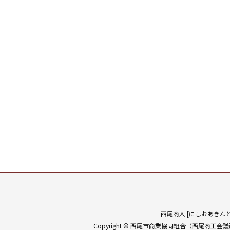
西尾商人 [にしおあきんど
Copyright © 西尾市商業協同組合（西尾商工会議所内）Al